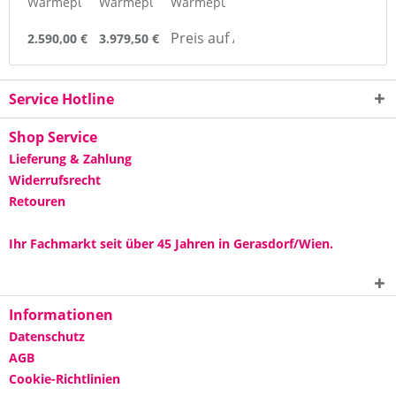
Wärmepumpe
Wärmepumpe
Wärmepumpe
Inverter
Inverter
Mitsubishi
Preis auf Anfrage
Horizontal
Horizontal
Power
2.590,00 € *
3.979,50 € *
106, 10,6
150, 15,0
Inverter...
kW
kW
Service Hotline
Shop Service
Lieferung & Zahlung
Widerrufsrecht
Retouren
Ihr Fachmarkt seit über 45 Jahren in Gerasdorf/Wien.
Informationen
Datenschutz
AGB
Cookie-Richtlinien