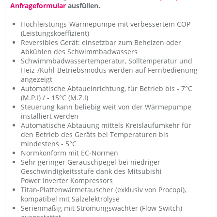
Anfrageformular
ausfüllen.
Hochleistungs-Wärmepumpe mit verbessertem COP
(Leistungskoeffizient)
Reversibles Gerät: einsetzbar zum Beheizen oder
Abkühlen des Schwimmbadwassers
Schwimmbadwassertemperatur, Solltemperatur und
Heiz-/Kühl-Betriebsmodus werden auf
Fernbedienung
angezeigt
Automatische Abtaueinrichtung, für Betrieb bis - 7°C
(M.P.I) / - 15°C (M.Z.I)
Steuerung kann beliebig weit von der Wärmepumpe
installiert werden
Automatische Abtauung mittels Kreislaufumkehr für
den Betrieb des Geräts bei Temperaturen
bis
mindestens - 5°C
Normkonform mit EC-Normen
Sehr geringer Geräuschpegel bei niedriger
Geschwindigkeitsstufe dank des Mitsubishi
Power
Inverter Kompressors
Titan-Plattenwärmetauscher (exklusiv von Procopi),
kompatibel mit Salzelektrolyse
Serienmäßig mit Strömungswächter (Flow-Switch)