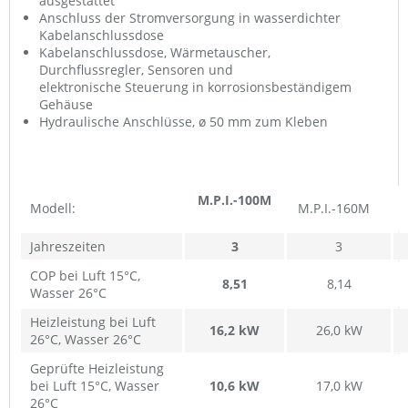
ausgestattet
Anschluss der Stromversorgung in wasserdichter
Kabelanschlussdose
Kabelanschlussdose, Wärmetauscher,
Durchflussregler, Sensoren und
elektronische
Steuerung in korrosionsbeständigem
Gehäuse
Hydraulische Anschlüsse, ø 50 mm zum Kleben
M.P.I.-100M
Modell:
M.P.I.-160M
Jahreszeiten
3
3
COP bei Luft 15°C,
8,51
8,14
Wasser 26°C
Heizleistung bei Luft
16,2 kW
26,0 kW
26°C, Wasser 26°C
Geprüfte Heizleistung
bei Luft 15°C, Wasser
10,6 kW
17,0 kW
26°C