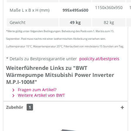
1150x360x950
Maße L x B x H (mm)
995x495x600
Gewicht
49 kg
82 kg
*Werte gültig unter folgenden Bedingungen: Beheizung des Pools vom 1. Mai bis zum 15.
September. Pool muss nachts mit einer isothermischen Abdeckung versehen sein.
Lufttemperatur 15°C, Wassertemperatur 25°C, Filterlaufzeit von mindestens 15 Stunden am Tag.
* Details zu Bestpreisgarantie unter
poolcity.at/bestpreis
Weiterführende Links zu "BWT
Wärmepumpe Mitsubishi Power Inverter
M.P.I-100M"
Fragen zum Artikel?
Weitere Artikel von BWT
Zubehör
1