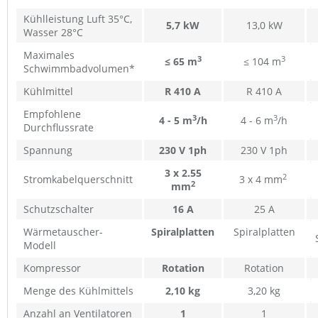
Kühlleistung Luft 35°C,
5,7 kW
13,0 kW
Wasser 28°C
Maximales
3
3
≤ 65 m
≤ 104 m
Schwimmbadvolumen*
Kühlmittel
R 410 A
R 410 A
Empfohlene
3
3
4 - 5 m
/h
4 - 6 m
/h
Durchflussrate
Spannung
230 V 1ph
230 V 1ph
3 x 2.55
2
Stromkabelquerschnitt
3 x 4 mm
2
mm
Schutzschalter
16 A
25 A
Wärmetauscher-
Spiralplatten
Spiralplatten
Modell
Kompressor
Rotation
Rotation
Menge des Kühlmittels
2,10 kg
3,20 kg
Anzahl an Ventilatoren
1
1