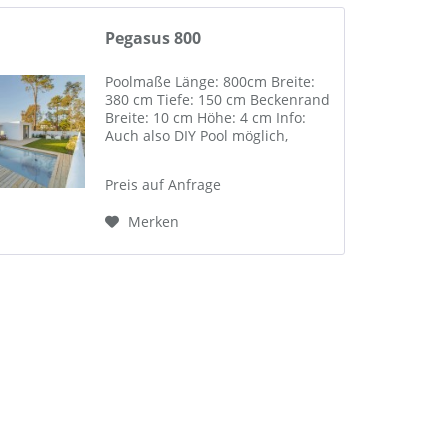
Pegasus 800
Poolmaße Länge: 800cm Breite:
380 cm Tiefe: 150 cm Beckenrand
Breite: 10 cm Höhe: 4 cm Info:
Auch also DIY Pool möglich,
sämtliche Einbauteile wie
Skimmer, Einlaufdüsen,
Preis auf Anfrage
Scheinwerfer und
Gegenstromanlagen bereits ab
Merken
Werk fix fertig...