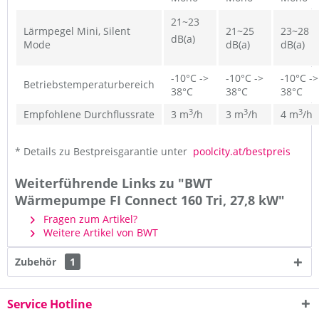
21~23
Lärmpegel Mini, Silent
21~25
23~28
dB(a)
Mode
dB(a)
dB(a)
-10°C ->
-10°C ->
-10°C ->
Betriebstemperaturbereich
38°C
38°C
38°C
3
3
3
Empfohlene Durchflussrate
3 m
/h
3 m
/h
4 m
/h
* Details zu Bestpreisgarantie unter
poolcity.at/bestpreis
Weiterführende Links zu "BWT
Wärmepumpe FI Connect 160 Tri, 27,8 kW"
Fragen zum Artikel?
Weitere Artikel von BWT
Zubehör
1
Service Hotline