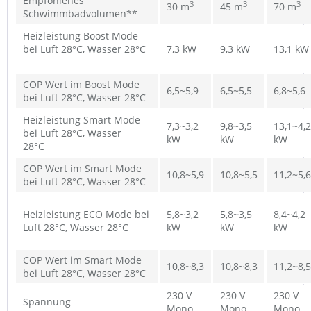
Empfohlenes
3
3
3
30 m
45 m
70 m
Schwimmbadvolumen**
Heizleistung Boost Mode
bei Luft 28°C, Wasser 28°C
7,3 kW
9,3 kW
13,1 kW
COP Wert im Boost Mode
6,5~5,9
6,5~5,5
6,8~5,6
bei Luft 28°C, Wasser 28°C
Heizleistung Smart Mode
7,3~3,2
9,8~3,5
13,1~4,2
bei Luft 28°C, Wasser
kW
kW
kW
28°C
COP Wert im Smart Mode
10,8~5,9
10,8~5,5
11,2~5,6
bei Luft 28°C, Wasser 28°C
Heizleistung ECO Mode bei
5,8~3,2
5,8~3,5
8,4~4,2
Luft 28°C, Wasser 28°C
kW
kW
kW
COP Wert im Smart Mode
10,8~8,3
10,8~8,3
11,2~8,5
bei Luft 28°C, Wasser 28°C
230 V
230 V
230 V
Spannung
Mono
Mono
Mono