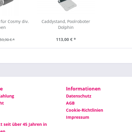
für Cosmy div.
Caddystand, Poolroboter
ben
Dolphin
113,00 € *
59,90 € *
ce
Informationen
Zahlung
Datenschutz
ht
AGB
Cookie-Richtlinien
Impressum
 seit über 45 Jahren in
en.