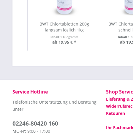
BWT Chlortabletten 200g
BWT Chlorta
langsam löslich 1kg
schnell
Inhalt
1 Kilogramm
Inhalt
1 K
ab 19,95 € *
ab 19,
Service Hotline
Shop Servi
Lieferung & 
Telefonische Unterstützung und Beratung
Widerrufsrec
unter:
Retouren
02246-80420 160
Ihr Fachmarkt
MO-Fr: 9:00 - 17:00