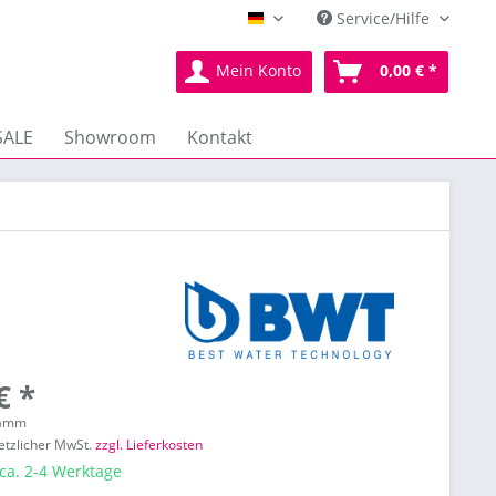
Service/Hilfe
Deutsch
Mein Konto
0,00 € *
SALE
Showroom
Kontakt
€ *
ramm
setzlicher MwSt.
zzgl. Lieferkosten
 ca. 2-4 Werktage