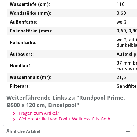
Wassertiefe (cm):
110
Wandstärke (mm):
0,60
Außenfarbe:
weiß
Folienstärke (mm):
0,60, 0,8
weiß, adr
Folienfarbe:
dunkelbl
Aufbauart:
Aufstellp
37 mm br
Handlauf:
Funktion
Wasserinhalt (m³):
21,6
Filterart:
Sandfilte
Weiterführende Links zu "Rundpool Prime,
Ø500 x 120 cm, Einzelpool"
Fragen zum Artikel?
Weitere Artikel von Pool + Wellness City GmbH
Ähnliche Artikel