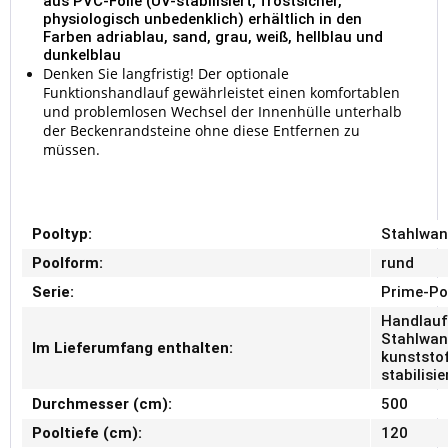
aus PVC-Folie (UV-stabilisiert, frostsicher,
physiologisch unbedenklich) erhältlich in den
Farben adriablau, sand, grau, weiß, hellblau und
dunkelblau
Denken Sie langfristig! Der optionale
Funktionshandlauf gewährleistet einen komfortablen
und problemlosen Wechsel der Innenhülle unterhalb
der Beckenrandsteine ohne diese Entfernen zu
müssen.
Pooltyp:
Stahlwan
Poolform:
rund
Serie:
Prime-Po
Handlauf
Stahlwand
Im Lieferumfang enthalten:
kunststof
stabilisi
Durchmesser (cm):
500
Pooltiefe (cm):
120